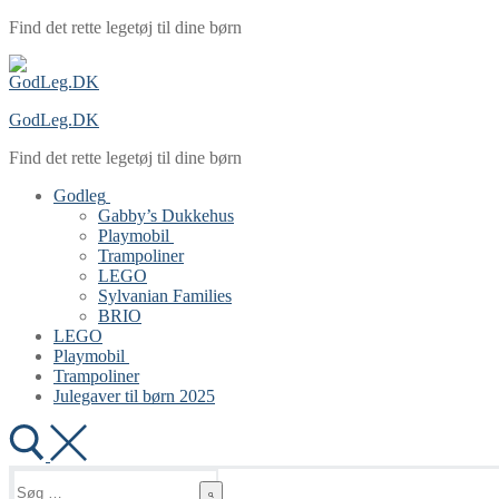
Spring
Menu
Luk
Find det rette legetøj til dine børn
til
indhold
GodLeg.DK
Find det rette legetøj til dine børn
Godleg
Gabby’s Dukkehus
Playmobil
Trampoliner
LEGO
Sylvanian Families
BRIO
LEGO
Playmobil
Trampoliner
Julegaver til børn 2025
Søg
efter: