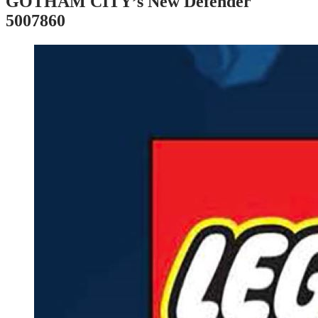
GOTHAM CITY’s New Defender
5007860