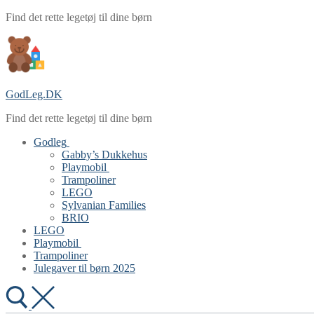
Spring
Menu
Luk
Find det rette legetøj til dine børn
til
indhold
GodLeg.DK
Find det rette legetøj til dine børn
Godleg
Gabby’s Dukkehus
Playmobil
Trampoliner
LEGO
Sylvanian Families
BRIO
LEGO
Playmobil
Trampoliner
Julegaver til børn 2025