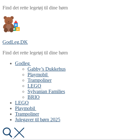
Spring
Menu
Luk
Find det rette legetøj til dine børn
til
indhold
GodLeg.DK
Find det rette legetøj til dine børn
Godleg
Gabby’s Dukkehus
Playmobil
Trampoliner
LEGO
Sylvanian Families
BRIO
LEGO
Playmobil
Trampoliner
Julegaver til børn 2025