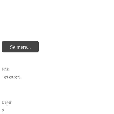
Se mere...
Pris:
193.95 KR.
Lager:
2