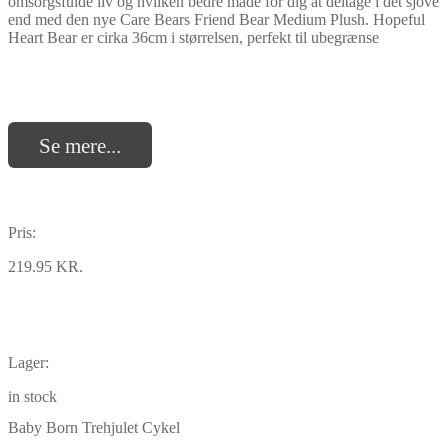
omsorgsfulde liv og hvilken bedre måde for dig at deltage i det sjove
end med den nye Care Bears Friend Bear Medium Plush. Hopeful
Heart Bear er cirka 36cm i størrelsen, perfekt til ubegrænse
Se mere...
Pris:
219.95 KR.
Lager:
in stock
Baby Born Trehjulet Cykel