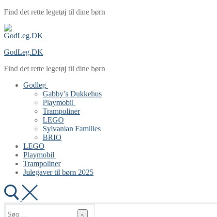
Spring
Menu
Luk
Find det rette legetøj til dine børn
til
indhold
GodLeg.DK
Find det rette legetøj til dine børn
Godleg
Gabby’s Dukkehus
Playmobil
Trampoliner
LEGO
Sylvanian Families
BRIO
LEGO
Playmobil
Trampoliner
Julegaver til børn 2025
Søg
efter: