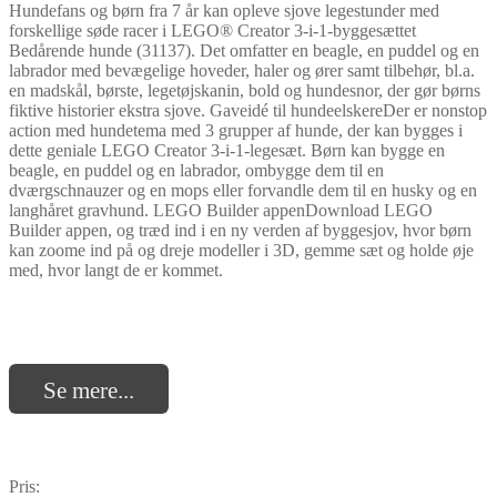
Hundefans og børn fra 7 år kan opleve sjove legestunder med
forskellige søde racer i LEGO® Creator 3-i-1-byggesættet
Bedårende hunde (31137). Det omfatter en beagle, en puddel og en
labrador med bevægelige hoveder, haler og ører samt tilbehør, bl.a.
en madskål, børste, legetøjskanin, bold og hundesnor, der gør børns
fiktive historier ekstra sjove. Gaveidé til hundeelskereDer er nonstop
action med hundetema med 3 grupper af hunde, der kan bygges i
dette geniale LEGO Creator 3-i-1-legesæt. Børn kan bygge en
beagle, en puddel og en labrador, ombygge dem til en
dværgschnauzer og en mops eller forvandle dem til en husky og en
langhåret gravhund. LEGO Builder appenDownload LEGO
Builder appen, og træd ind i en ny verden af byggesjov, hvor børn
kan zoome ind på og dreje modeller i 3D, gemme sæt og holde øje
med, hvor langt de er kommet.
Se mere...
Pris: