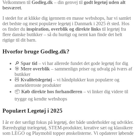
Velkommen til
Godleg.dk
– din genvej til
godt legetøj uden alt
besværet
.
I stedet for at klikke dig igennem en masse webshops, har vi samlet
det bedste og mest populære legetøj i Danmark i 2025 ét sted. Hos
os finder du
inspiration, overblik og direkte links
til legetøj fra
flere danske butikker – så du hurtigt og nemt kan finde det helt
rigtige til dit barn.
Hvorfor bruge Godleg.dk?
🔎
Spar tid
– vi har allerede fundet det gode legetøj for dig
🎯
Mere overblik
– sammenlign priser og udvalg på tværs af
butikker
🧸
Kvalitetslegetøj
– vi håndplukker kun populære og
anmelderroste produkter
📦
Køb direkte hos forhandleren
– vi linker dig videre til
trygge og kendte webshops
Populært Legetøj i 2025
I år er der særligt fokus på legetøj, der både underholder og udvikler.
Bæredygtigt trælegetøj, STEM-produkter, kreative sæt og klassikere
som LEGO og Playmobil topper ønskelisterne. Vi opdaterer løbende