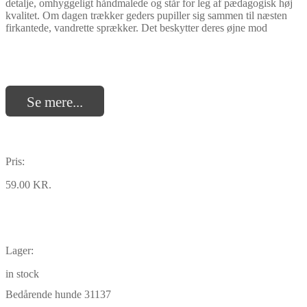
detalje, omhyggeligt håndmalede og står for leg af pædagogisk høj
kvalitet. Om dagen trækker geders pupiller sig sammen til næsten
firkantede, vandrette sprækker. Det beskytter deres øjne mod
Se mere...
Pris:
59.00 KR.
Lager:
in stock
Bedårende hunde 31137