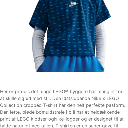
Her er præcis det, unge LEGO® byggere har manglet for
at skille sig ud med stil. Den løstsiddende Nike x LEGO
Collection cropped T-shirt har den helt perfekte pasform.
Den lette, bløde bomuldstrøje i blå har et heldækkende
print af LEGO klodser ogNike-logoer og er designet til at
falde naturligt ved taljen. T-shirten er en super gave til