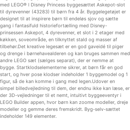
med LEGO® ǀ Disney Princess byggesættet Askepot-slot
til dyrevenner (43283) til børn fra 4 år. Byggelegetøjet er
designet til at inspirere børn til endeløs sjov og sætte
gang i fantasifuld historiefortælling med Disney-
prinsessen Askepot, 4 dyrevenner, et slot i 2 etager med
køkken, soveområde, en tilknyttet stald og masser af
tilbehør.Det kreative legesæt er en god gaveidé til piger
og drenge i børnehavealderen og kan bruges sammen med
andre LEGO sæt (sælges separat), der er nemme at
bygge. Startklodselementerne sikrer, at børn får en god
start, og hver pose klodser indeholder 1 byggemodel og 1
figur, så de kan komme i gang med legen.Udover en
simpel billedvejledning til dem, der endnu ikke kan læse, er
der 3D-vejledninger til et nemt, intuitivt byggeeventyr i
LEGO Builder appen, hvor børn kan zoome modeller, dreje
modeller og gemme deres fremskridt. Byg-selv-sættet
indeholder 149 elementer.