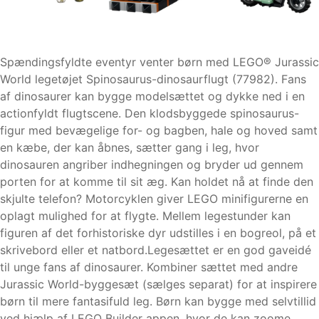
Spændingsfyldte eventyr venter børn med LEGO® Jurassic
World legetøjet Spinosaurus-dinosaurflugt (77982). Fans
af dinosaurer kan bygge modelsættet og dykke ned i en
actionfyldt flugtscene. Den klodsbyggede spinosaurus-
figur med bevægelige for- og bagben, hale og hoved samt
en kæbe, der kan åbnes, sætter gang i leg, hvor
dinosauren angriber indhegningen og bryder ud gennem
porten for at komme til sit æg. Kan holdet nå at finde den
skjulte telefon? Motorcyklen giver LEGO minifigurerne en
oplagt mulighed for at flygte. Mellem legestunder kan
figuren af det forhistoriske dyr udstilles i en bogreol, på et
skrivebord eller et natbord.Legesættet er en god gaveidé
til unge fans af dinosaurer. Kombiner sættet med andre
Jurassic World-byggesæt (sælges separat) for at inspirere
børn til mere fantasifuld leg. Børn kan bygge med selvtillid
ved hjælp af LEGO Builder appen, hvor de kan zoome,