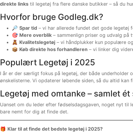
direkte links
til legetøj fra flere danske butikker – så du hur
Hvorfor bruge Godleg.dk?
🔎
Spar tid
– vi har allerede fundet det gode legetøj f
🎯
Mere overblik
– sammenlign priser og udvalg på t
🧸
Kvalitetslegetøj
– vi håndplukker kun populære og
📦
Køb direkte hos forhandleren
– vi linker dig vide
Populært Legetøj i 2025
I år er der særligt fokus på legetøj, der både underholde
ønskelisterne. Vi opdaterer løbende siden, så du altid kan 
Legetøj med omtanke – samlet ét 
Uanset om du leder efter fødselsdagsgaven, noget nyt til le
bare nemt for dig at finde det.
🎁
Klar til at finde det bedste legetøj i 2025?