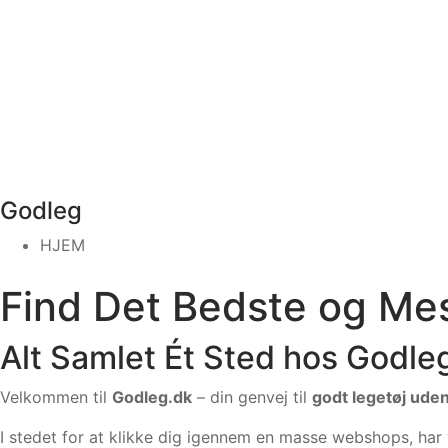
Godleg
HJEM
Find Det Bedste og Me
Alt Samlet Ét Sted hos Godle
Velkommen til
Godleg.dk
– din genvej til
godt legetøj ude
I stedet for at klikke dig igennem en masse webshops, har