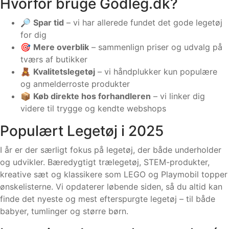
Hvorfor bruge Godleg.dk?
🔎
Spar tid
– vi har allerede fundet det gode legetøj
for dig
🎯
Mere overblik
– sammenlign priser og udvalg på
tværs af butikker
🧸
Kvalitetslegetøj
– vi håndplukker kun populære
og anmelderroste produkter
📦
Køb direkte hos forhandleren
– vi linker dig
videre til trygge og kendte webshops
Populært Legetøj i 2025
I år er der særligt fokus på legetøj, der både underholder
og udvikler. Bæredygtigt trælegetøj, STEM-produkter,
kreative sæt og klassikere som LEGO og Playmobil topper
ønskelisterne. Vi opdaterer løbende siden, så du altid kan
finde det nyeste og mest efterspurgte legetøj – til både
babyer, tumlinger og større børn.