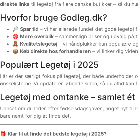
direkte links
til legetøj fra flere danske butikker – så du hur
Hvorfor bruge Godleg.dk?
🔎
Spar tid
– vi har allerede fundet det gode legetøj f
🎯
Mere overblik
– sammenlign priser og udvalg på t
🧸
Kvalitetslegetøj
– vi håndplukker kun populære og
📦
Køb direkte hos forhandleren
– vi linker dig vide
Populært Legetøj i 2025
I år er der særligt fokus på legetøj, der både underholde
ønskelisterne. Vi opdaterer løbende siden, så du altid kan 
Legetøj med omtanke – samlet ét 
Uanset om du leder efter fødselsdagsgaven, noget nyt til le
bare nemt for dig at finde det.
🎁
Klar til at finde det bedste legetøj i 2025?