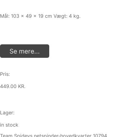
Mål: 103 x 49 x 19 cm Vægt: 4 kg.
Se mere...
Pris:
449.00 KR.
Lager:
in stock
Team Spideys netspinder-hovedkvarter 10794