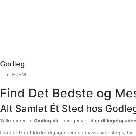
Godleg
HJEM
Find Det Bedste og Me
Alt Samlet Ét Sted hos Godle
Velkommen til
Godleg.dk
– din genvej til
godt legetøj ude
I stedet for at klikke dig igennem en masse webshops, har