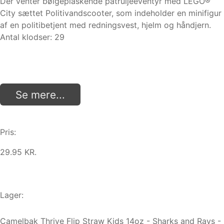
Der venter bølgeplaskende patruljeeventyr med LEGO®
City sættet Politivandscooter, som indeholder en minifigur
af en politibetjent med redningsvest, hjelm og håndjern.
Antal klodser: 29
Se mere...
Pris:
29.95 KR.
Lager:
Camelbak Thrive Flip Straw Kids 14oz - Sharks and Rays -