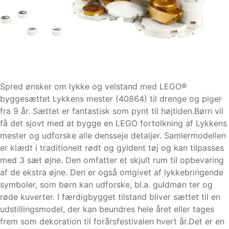
Spred ønsker om lykke og velstand med LEGO®
byggesættet Lykkens mester (40864) til drenge og piger
fra 9 år. Sættet er fantastisk som pynt til højtiden.Børn vil
få det sjovt med at bygge en LEGO fortolkning af Lykkens
mester og udforske alle densseje detaljer. Samlermodellen
er klædt i traditionelt rødt og gyldent tøj og kan tilpasses
med 3 sæt øjne. Den omfatter et skjult rum til opbevaring
af de ekstra øjne. Den er også omgivet af lykkebringende
symboler, som børn kan udforske, bl.a. guldmøn ter og
røde kuverter. I færdigbygget tilstand bliver sættet til en
udstillingsmodel, der kan beundres hele året eller tages
frem som dekoration til forårsfestivalen hvert år.Det er en