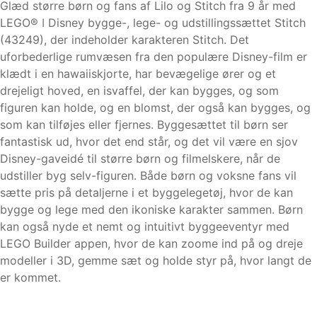
Glæd større børn og fans af Lilo og Stitch fra 9 år med
LEGO® ǀ Disney bygge-, lege- og udstillingssættet Stitch
(43249), der indeholder karakteren Stitch. Det
uforbederlige rumvæsen fra den populære Disney-film er
klædt i en hawaiiskjorte, har bevægelige ører og et
drejeligt hoved, en isvaffel, der kan bygges, og som
figuren kan holde, og en blomst, der også kan bygges, og
som kan tilføjes eller fjernes. Byggesættet til børn ser
fantastisk ud, hvor det end står, og det vil være en sjov
Disney-gaveidé til større børn og filmelskere, når de
udstiller byg selv-figuren. Både børn og voksne fans vil
sætte pris på detaljerne i et byggelegetøj, hvor de kan
bygge og lege med den ikoniske karakter sammen. Børn
kan også nyde et nemt og intuitivt byggeeventyr med
LEGO Builder appen, hvor de kan zoome ind på og dreje
modeller i 3D, gemme sæt og holde styr på, hvor langt de
er kommet.