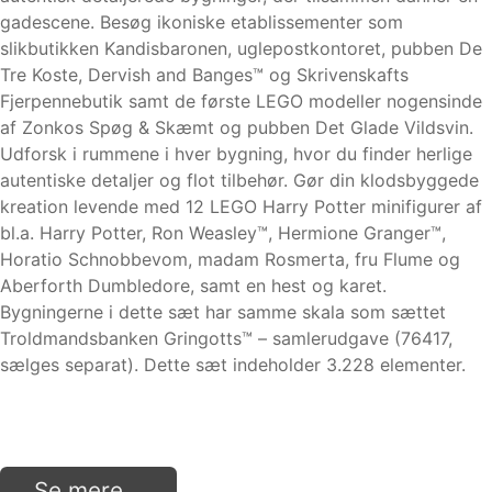
gadescene. Besøg ikoniske etablissementer som
slikbutikken Kandisbaronen, uglepostkontoret, pubben De
Tre Koste, Dervish and Banges™ og Skrivenskafts
Fjerpennebutik samt de første LEGO modeller nogensinde
af Zonkos Spøg & Skæmt og pubben Det Glade Vildsvin.
Udforsk i rummene i hver bygning, hvor du finder herlige
autentiske detaljer og flot tilbehør. Gør din klodsbyggede
kreation levende med 12 LEGO Harry Potter minifigurer af
bl.a. Harry Potter, Ron Weasley™, Hermione Granger™,
Horatio Schnobbevom, madam Rosmerta, fru Flume og
Aberforth Dumbledore, samt en hest og karet.
Bygningerne i dette sæt har samme skala som sættet
Troldmandsbanken Gringotts™ – samlerudgave (76417,
sælges separat). Dette sæt indeholder 3.228 elementer.
Se mere...