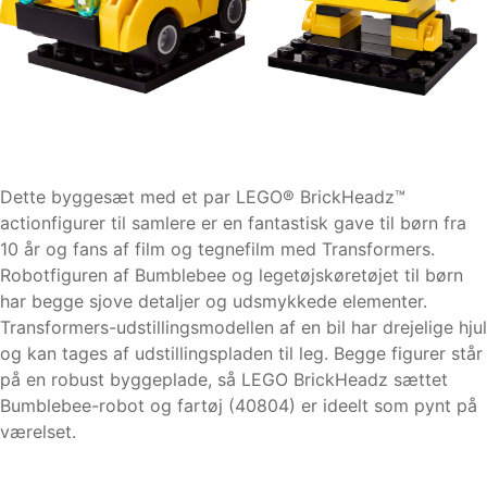
Dette byggesæt med et par LEGO® BrickHeadz™
actionfigurer til samlere er en fantastisk gave til børn fra
10 år og fans af film og tegnefilm med Transformers.
Robotfiguren af Bumblebee og legetøjskøretøjet til børn
har begge sjove detaljer og udsmykkede elementer.
Transformers-udstillingsmodellen af en bil har drejelige hjul
og kan tages af udstillingspladen til leg. Begge figurer står
på en robust byggeplade, så LEGO BrickHeadz sættet
Bumblebee-robot og fartøj (40804) er ideelt som pynt på
værelset.