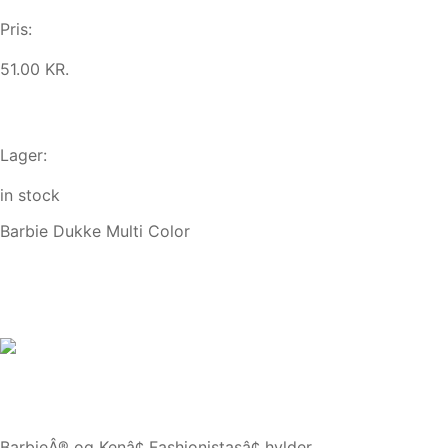
Pris:
51.00 KR.
Lager:
in stock
Barbie Dukke Multi Color
BarbieÂ® og Kenâ¢ Fashionistasâ¢ hylder