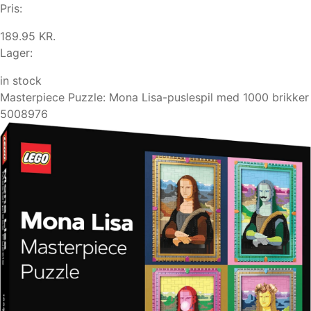
Pris:
189.95 KR.
Lager:
in stock
Masterpiece Puzzle: Mona Lisa-puslespil med 1000 brikker
5008976