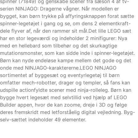
spinner (71849) og genskabe scener fra sæson 4 af tv-
serien NINJAGO: Dragerne vågner. Når modellen er
bygget, kan børn trykke på affyringsknappen forat sætte
spinner-legetøjet i gang og se, om dens 2 elementkraft-
dele flyver af, når den rammer sit mål.Det lille LEGO sæt
har en stor legeværdi og indeholder 2 minifigurer: Nya
med en hellebard som tilbehør og det skurkagtige
mutationsmonster, som kan sidde inde i spinner-legetøjet.
Børn kan nyde endeløse kampe mellem det gode og det
onde med NINJAGO-karaktererne.LEGO NINJAGO
sortimentet af byggesæt og eventyrlegetøj til børn
omfatter mech-robotter, drager og templer, så fans kan
udspille actionfyldte scener med ninja-rolleleg. Børn kan
bygge hvert legesæt med selvtillid ved hjælp af LEGO
Builder appen, hvor de kan zoome, dreje i 3D og følge
deres fremskridt med letforståelig digital vejledning. Byg-
selv-sættet indeholder 49 elementer.