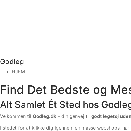
Godleg
HJEM
Find Det Bedste og Me
Alt Samlet Ét Sted hos Godle
Velkommen til
Godleg.dk
– din genvej til
godt legetøj ude
I stedet for at klikke dig igennem en masse webshops, har