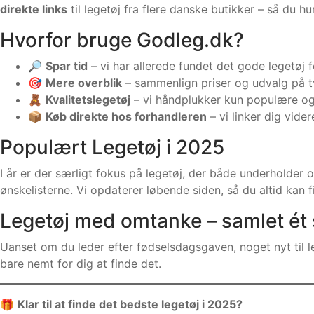
direkte links
til legetøj fra flere danske butikker – så du hur
Hvorfor bruge Godleg.dk?
🔎
Spar tid
– vi har allerede fundet det gode legetøj f
🎯
Mere overblik
– sammenlign priser og udvalg på t
🧸
Kvalitetslegetøj
– vi håndplukker kun populære og
📦
Køb direkte hos forhandleren
– vi linker dig vide
Populært Legetøj i 2025
I år er der særligt fokus på legetøj, der både underholde
ønskelisterne. Vi opdaterer løbende siden, så du altid kan 
Legetøj med omtanke – samlet ét 
Uanset om du leder efter fødselsdagsgaven, noget nyt til le
bare nemt for dig at finde det.
🎁
Klar til at finde det bedste legetøj i 2025?