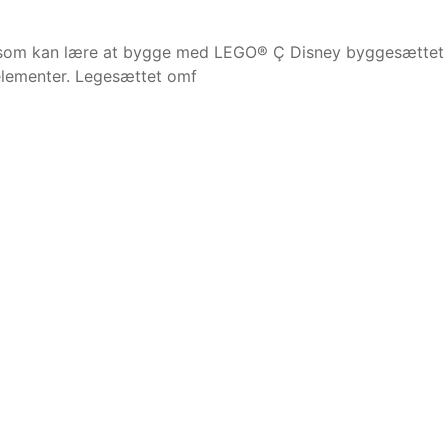
4 år, som kan lære at bygge med LEGO® Ç Disney byggesætt
 elementer. Legesættet omf