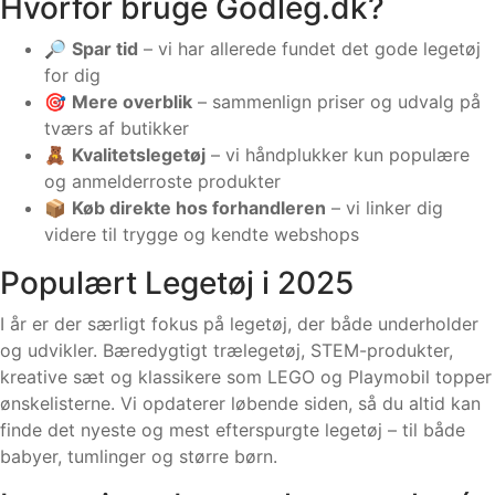
Hvorfor bruge Godleg.dk?
🔎
Spar tid
– vi har allerede fundet det gode legetøj
for dig
🎯
Mere overblik
– sammenlign priser og udvalg på
tværs af butikker
🧸
Kvalitetslegetøj
– vi håndplukker kun populære
og anmelderroste produkter
📦
Køb direkte hos forhandleren
– vi linker dig
videre til trygge og kendte webshops
Populært Legetøj i 2025
I år er der særligt fokus på legetøj, der både underholder
og udvikler. Bæredygtigt trælegetøj, STEM-produkter,
kreative sæt og klassikere som LEGO og Playmobil topper
ønskelisterne. Vi opdaterer løbende siden, så du altid kan
finde det nyeste og mest efterspurgte legetøj – til både
babyer, tumlinger og større børn.