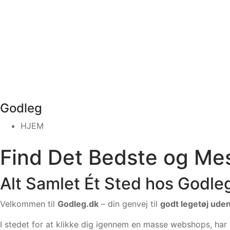
Godleg
HJEM
Find Det Bedste og Me
Alt Samlet Ét Sted hos Godle
Velkommen til
Godleg.dk
– din genvej til
godt legetøj ude
I stedet for at klikke dig igennem en masse webshops, har