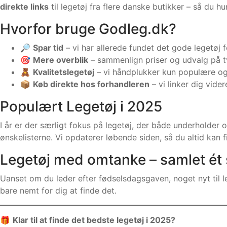
direkte links
til legetøj fra flere danske butikker – så du hur
Hvorfor bruge Godleg.dk?
🔎
Spar tid
– vi har allerede fundet det gode legetøj f
🎯
Mere overblik
– sammenlign priser og udvalg på t
🧸
Kvalitetslegetøj
– vi håndplukker kun populære og
📦
Køb direkte hos forhandleren
– vi linker dig vide
Populært Legetøj i 2025
I år er der særligt fokus på legetøj, der både underholde
ønskelisterne. Vi opdaterer løbende siden, så du altid kan 
Legetøj med omtanke – samlet ét 
Uanset om du leder efter fødselsdagsgaven, noget nyt til le
bare nemt for dig at finde det.
🎁
Klar til at finde det bedste legetøj i 2025?