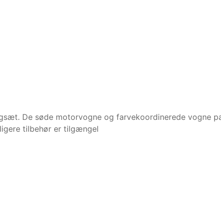
e togsæt. De søde motorvogne og farvekoordinerede vogne p
igere tilbehør er tilgængel