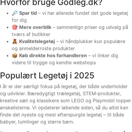
Hvorfor bruge Godleg.dk?
🔎
Spar tid
– vi har allerede fundet det gode legetøj
for dig
🎯
Mere overblik
– sammenlign priser og udvalg på
tværs af butikker
🧸
Kvalitetslegetøj
– vi håndplukker kun populære
og anmelderroste produkter
📦
Køb direkte hos forhandleren
– vi linker dig
videre til trygge og kendte webshops
Populært Legetøj i 2025
I år er der særligt fokus på legetøj, der både underholder
og udvikler. Bæredygtigt trælegetøj, STEM-produkter,
kreative sæt og klassikere som LEGO og Playmobil topper
ønskelisterne. Vi opdaterer løbende siden, så du altid kan
finde det nyeste og mest efterspurgte legetøj – til både
babyer, tumlinger og større børn.