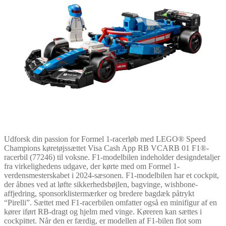
Udforsk din passion for Formel 1-racerløb med LEGO® Speed
Champions køretøjssættet Visa Cash App RB VCARB 01 F1®-
racerbil (77246) til voksne. F1-modelbilen indeholder designdetaljer
fra virkelighedens udgave, der kørte med om Formel 1-
verdensmesterskabet i 2024-sæsonen. F1-modelbilen har et cockpit,
der åbnes ved at løfte sikkerhedsbøjlen, bagvinge, wishbone-
affjedring, sponsorklistermærker og bredere bagdæk påtrykt
“Pirelli”. Sættet med F1-racerbilen omfatter også en minifigur af en
kører iført RB-dragt og hjelm med vinge. Køreren kan sættes i
cockpittet. Når den er færdig, er modellen af F1-bilen flot som