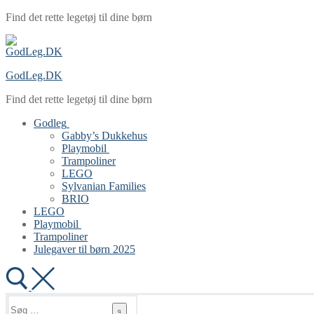
Spring
Menu
Luk
Find det rette legetøj til dine børn
til
indhold
GodLeg.DK
Find det rette legetøj til dine børn
Godleg
Gabby’s Dukkehus
Playmobil
Trampoliner
LEGO
Sylvanian Families
BRIO
LEGO
Playmobil
Trampoliner
Julegaver til børn 2025
Søg
efter: