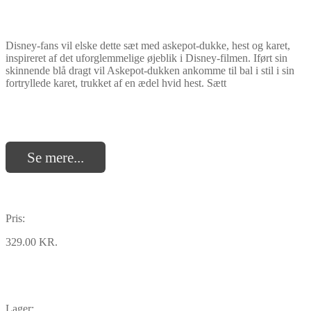
Disney-fans vil elske dette sæt med askepot-dukke, hest og karet,
inspireret af det uforglemmelige øjeblik i Disney-filmen. Iført sin
skinnende blå dragt vil Askepot-dukken ankomme til bal i stil i sin
fortryllede karet, trukket af en ædel hvid hest. Sætt
Se mere...
Pris:
329.00 KR.
Lager: