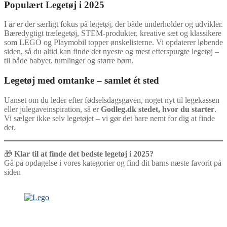
Populært Legetøj i 2025
I år er der særligt fokus på legetøj, der både underholder og udvikler.
Bæredygtigt trælegetøj, STEM-produkter, kreative sæt og klassikere
som LEGO og Playmobil topper ønskelisterne. Vi opdaterer løbende
siden, så du altid kan finde det nyeste og mest efterspurgte legetøj –
til både babyer, tumlinger og større børn.
Legetøj med omtanke – samlet ét sted
Uanset om du leder efter fødselsdagsgaven, noget nyt til legekassen
eller julegaveinspiration, så er
Godleg.dk stedet, hvor du starter
.
Vi sælger ikke selv legetøjet – vi gør det bare nemt for dig at finde
det.
🎁
Klar til at finde det bedste legetøj i 2025?
Gå på opdagelse i vores kategorier og find dit barns næste favorit på
siden