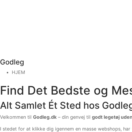
Godleg
HJEM
Find Det Bedste og Me
Alt Samlet Ét Sted hos Godle
Velkommen til
Godleg.dk
– din genvej til
godt legetøj ude
I stedet for at klikke dig igennem en masse webshops, har