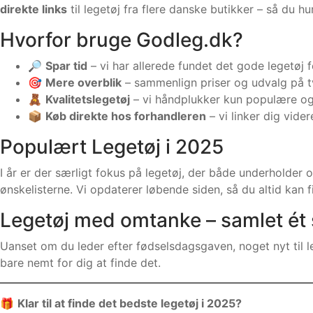
direkte links
til legetøj fra flere danske butikker – så du hur
Hvorfor bruge Godleg.dk?
🔎
Spar tid
– vi har allerede fundet det gode legetøj f
🎯
Mere overblik
– sammenlign priser og udvalg på t
🧸
Kvalitetslegetøj
– vi håndplukker kun populære og
📦
Køb direkte hos forhandleren
– vi linker dig vide
Populært Legetøj i 2025
I år er der særligt fokus på legetøj, der både underholde
ønskelisterne. Vi opdaterer løbende siden, så du altid kan 
Legetøj med omtanke – samlet ét 
Uanset om du leder efter fødselsdagsgaven, noget nyt til le
bare nemt for dig at finde det.
🎁
Klar til at finde det bedste legetøj i 2025?