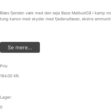
Blæs fjenden væk med den seje Baze Malbus!Gå i kamp mod 
tung kanon med skyder med fjederudløser, ekstra ammuniti
Se mere...
Pris:
184.00 KR.
Lager:
0