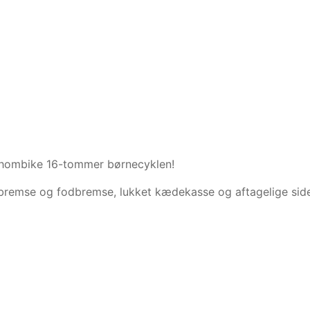
e Thombike 16-tommer børnecyklen!
remse og fodbremse, lukket kædekasse og aftagelige sidehj