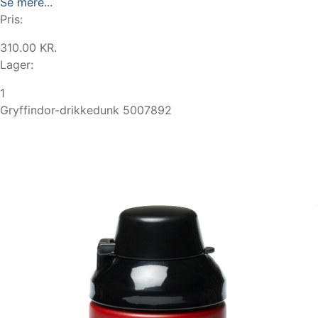
Se mere...
Pris:
310.00 KR.
Lager:
1
Gryffindor-drikkedunk 5007892