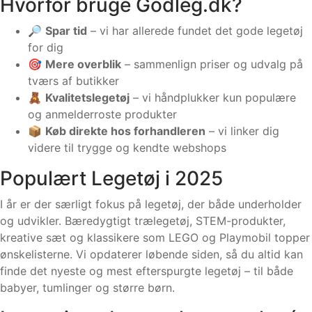
Hvorfor bruge Godleg.dk?
🔎
Spar tid
– vi har allerede fundet det gode legetøj
for dig
🎯
Mere overblik
– sammenlign priser og udvalg på
tværs af butikker
🧸
Kvalitetslegetøj
– vi håndplukker kun populære
og anmelderroste produkter
📦
Køb direkte hos forhandleren
– vi linker dig
videre til trygge og kendte webshops
Populært Legetøj i 2025
I år er der særligt fokus på legetøj, der både underholder
og udvikler. Bæredygtigt trælegetøj, STEM-produkter,
kreative sæt og klassikere som LEGO og Playmobil topper
ønskelisterne. Vi opdaterer løbende siden, så du altid kan
finde det nyeste og mest efterspurgte legetøj – til både
babyer, tumlinger og større børn.