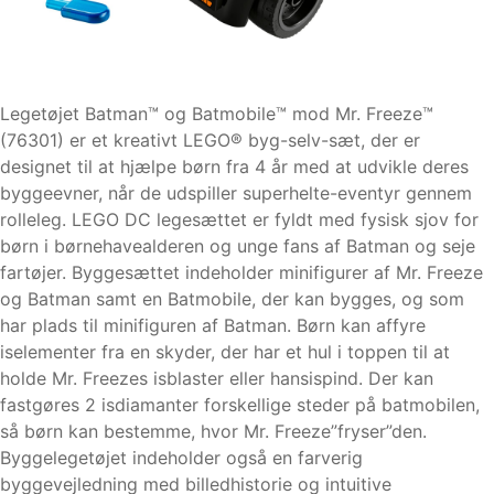
Legetøjet Batman™ og Batmobile™ mod Mr. Freeze™
(76301) er et kreativt LEGO® byg-selv-sæt, der er
designet til at hjælpe børn fra 4 år med at udvikle deres
byggeevner, når de udspiller superhelte-eventyr gennem
rolleleg. LEGO DC legesættet er fyldt med fysisk sjov for
børn i børnehavealderen og unge fans af Batman og seje
fartøjer. Byggesættet indeholder minifigurer af Mr. Freeze
og Batman samt en Batmobile, der kan bygges, og som
har plads til minifiguren af Batman. Børn kan affyre
iselementer fra en skyder, der har et hul i toppen til at
holde Mr. Freezes isblaster eller hansispind. Der kan
fastgøres 2 isdiamanter forskellige steder på batmobilen,
så børn kan bestemme, hvor Mr. Freeze”fryser”den.
Byggelegetøjet indeholder også en farverig
byggevejledning med billedhistorie og intuitive