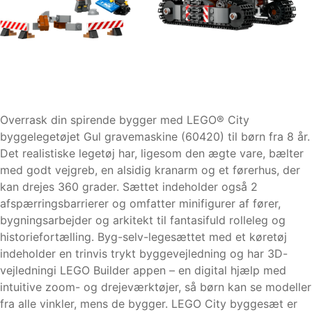
Overrask din spirende bygger med LEGO® City
byggelegetøjet Gul gravemaskine (60420) til børn fra 8 år.
Det realistiske legetøj har, ligesom den ægte vare, bælter
med godt vejgreb, en alsidig kranarm og et førerhus, der
kan drejes 360 grader. Sættet indeholder også 2
afspærringsbarrierer og omfatter minifigurer af fører,
bygningsarbejder og arkitekt til fantasifuld rolleleg og
historiefortælling. Byg-selv-legesættet med et køretøj
indeholder en trinvis trykt byggevejledning og har 3D-
vejledningi LEGO Builder appen – en digital hjælp med
intuitive zoom- og drejeværktøjer, så børn kan se modeller
fra alle vinkler, mens de bygger. LEGO City byggesæt er