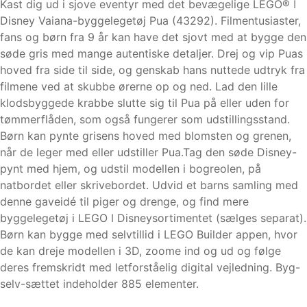
Kast dig ud i sjove eventyr med det bevægelige LEGO® ǀ
Disney Vaiana-byggelegetøj Pua (43292). Filmentusiaster,
fans og børn fra 9 år kan have det sjovt med at bygge den
søde gris med mange autentiske detaljer. Drej og vip Puas
hoved fra side til side, og genskab hans nuttede udtryk fra
filmene ved at skubbe ørerne op og ned. Lad den lille
klodsbyggede krabbe slutte sig til Pua på eller uden for
tømmerflåden, som også fungerer som udstillingsstand.
Børn kan pynte grisens hoved med blomsten og grenen,
når de leger med eller udstiller Pua.Tag den søde Disney-
pynt med hjem, og udstil modellen i bogreolen, på
natbordet eller skrivebordet. Udvid et barns samling med
denne gaveidé til piger og drenge, og find mere
byggelegetøj i LEGO ǀ Disneysortimentet (sælges separat).
Børn kan bygge med selvtillid i LEGO Builder appen, hvor
de kan dreje modellen i 3D, zoome ind og ud og følge
deres fremskridt med letforståelig digital vejledning. Byg-
selv-sættet indeholder 885 elementer.