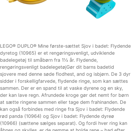
LEGO® DUPLO® Mine første-sættet Sjov i badet: Flydende
dyretog (10965) er et rengøringsvenligt, udviklende
badelegetøj til småbørn fra 1½ år. Flydende,
rengøringsvenligt badelegetøjGør dit barns badetid
sjovere med denne søde flodhest, and og isbjørn. De 3 dyr
sidder i forskelligfarvede, flydende ringe, som kan sættes
sammen. Der er en spand til at vaske dyrene og en sky,
der kan lave regn. Afrundede kroge gør det nemt for børn
at sætte ringene sammen eller tage dem frahinanden. De
kan også forbindes med ringe fra Sjov i badet: Flydende
rød panda (10964) og Sjov i badet: Flydende dyreø
(10966) (sættene sælges separat). Og fordi hver ring kan
åbnes og skylles, er de nemme at holde rene – bad efter