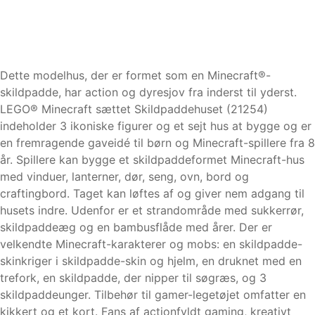
Dette modelhus, der er formet som en Minecraft®-
skildpadde, har action og dyresjov fra inderst til yderst.
LEGO® Minecraft sættet Skildpaddehuset (21254)
indeholder 3 ikoniske figurer og et sejt hus at bygge og er
en fremragende gaveidé til børn og Minecraft-spillere fra 8
år. Spillere kan bygge et skildpaddeformet Minecraft-hus
med vinduer, lanterner, dør, seng, ovn, bord og
craftingbord. Taget kan løftes af og giver nem adgang til
husets indre. Udenfor er et strandområde med sukkerrør,
skildpaddeæg og en bambusflåde med årer. Der er
velkendte Minecraft-karakterer og mobs: en skildpadde-
skinkriger i skildpadde-skin og hjelm, en druknet med en
trefork, en skildpadde, der nipper til søgræs, og 3
skildpaddeunger. Tilbehør til gamer-legetøjet omfatter en
kikkert og et kort. Fans af actionfyldt gaming, kreativt