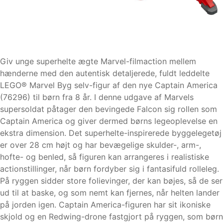
Giv unge superhelte ægte Marvel-filmaction mellem
hænderne med den autentisk detaljerede, fuldt leddelte
LEGO® Marvel Byg selv-figur af den nye Captain America
(76296) til børn fra 8 år. I denne udgave af Marvels
supersoldat påtager den bevingede Falcon sig rollen som
Captain America og giver dermed børns legeoplevelse en
ekstra dimension. Det superhelte-inspirerede byggelegetøj
er over 28 cm højt og har bevægelige skulder-, arm-,
hofte- og benled, så figuren kan arrangeres i realistiske
actionstillinger, når børn fordyber sig i fantasifuld rolleleg.
På ryggen sidder store folievinger, der kan bøjes, så de ser
ud til at baske, og som nemt kan fjernes, når helten lander
på jorden igen. Captain America-figuren har sit ikoniske
skjold og en Redwing-drone fastgjort på ryggen, som børn