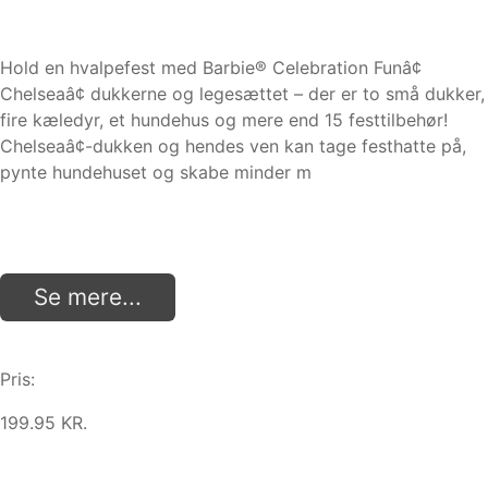
Hold en hvalpefest med Barbie® Celebration Funâ¢
Chelseaâ¢ dukkerne og legesættet – der er to små dukker,
fire kæledyr, et hundehus og mere end 15 festtilbehør!
Chelseaâ¢-dukken og hendes ven kan tage festhatte på,
pynte hundehuset og skabe minder m
Se mere...
Pris:
199.95 KR.