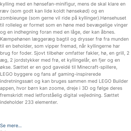
kylling med en hønsefan-minifigur, mens de skal klare en
ræv (som godt kan lide koldt hønsekød) og en
zombieunge (som gerne vil ride på kyllinger).Hønsehuset
til rolleleg er formet som en høne med bevægelige vinger
og en indhegning foran med en låge, der kan åbnes.
Kæmpehønen læggeræg bagtil og drysser frø fra munden
til en beholder, som vipper fremad, når kyllingerne har
brug for foder. Sjovt tilbehør omfatter fakler, hø, en grill, 2
æg, 2 jordstykker med frø, et kyllingelår, en fjer og en
økse. Sættet er en god gaveidé til Minecraft-spillere,
LEGO byggere og fans af gaming-inspirerede
indretningssæt og kan bruges sammen med LEGO Builder
appen, hvor børn kan zoome, dreje i 3D og følge deres
fremskridt med letforståelig digital vejledning. Sættet
indeholder 233 elementer.
Se mere...