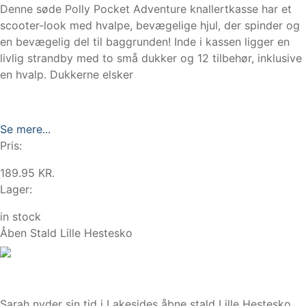
Denne søde Polly Pocket Adventure knallertkasse har et
scooter-look med hvalpe, bevægelige hjul, der spinder og
en bevægelig del til baggrunden! Inde i kassen ligger en
livlig strandby med to små dukker og 12 tilbehør, inklusive
en hvalp. Dukkerne elsker
Se mere...
Pris:
189.95 KR.
Lager:
in stock
Åben Stald Lille Hestesko
Sarah nyder sin tid i Lakesides åbne stald Lille Hestesko.