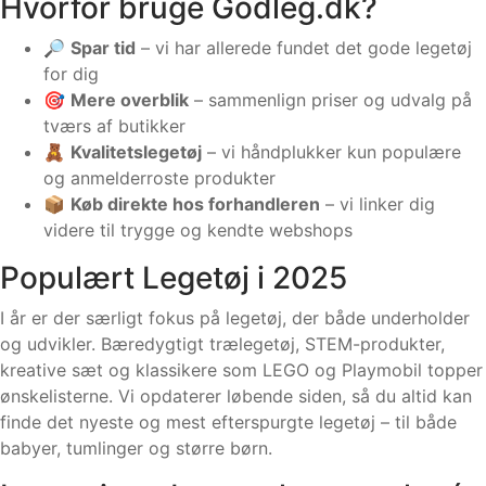
Hvorfor bruge Godleg.dk?
🔎
Spar tid
– vi har allerede fundet det gode legetøj
for dig
🎯
Mere overblik
– sammenlign priser og udvalg på
tværs af butikker
🧸
Kvalitetslegetøj
– vi håndplukker kun populære
og anmelderroste produkter
📦
Køb direkte hos forhandleren
– vi linker dig
videre til trygge og kendte webshops
Populært Legetøj i 2025
I år er der særligt fokus på legetøj, der både underholder
og udvikler. Bæredygtigt trælegetøj, STEM-produkter,
kreative sæt og klassikere som LEGO og Playmobil topper
ønskelisterne. Vi opdaterer løbende siden, så du altid kan
finde det nyeste og mest efterspurgte legetøj – til både
babyer, tumlinger og større børn.