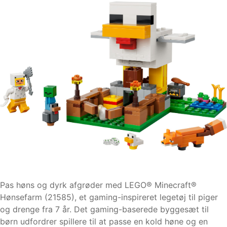
Pas høns og dyrk afgrøder med LEGO® Minecraft®
Hønsefarm (21585), et gaming-inspireret legetøj til piger
og drenge fra 7 år. Det gaming-baserede byggesæt til
børn udfordrer spillere til at passe en kold høne og en