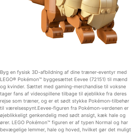
Byg en fysisk 3D-afbildning af dine træner-eventyr med
LEGO® Pokémon™ byggesættet Eevee (72151) til mænd
og kvinder. Sættet med gaming-merchandise til voksne
tager fans af videospillene tilbage til øjeblikke fra deres
rejse som træner, og er et sødt stykke Pokémon-tilbehør
til værelsespynt.Eevee-figuren fra Pokémon-verdenen er
øjeblikkeligt genkendelig med sødt ansigt, kæk hale og
ører. LEGO Pokémon™ figuren er af typen Normal og har
bevægelige lemmer, hale og hoved, hvilket gør det muligt