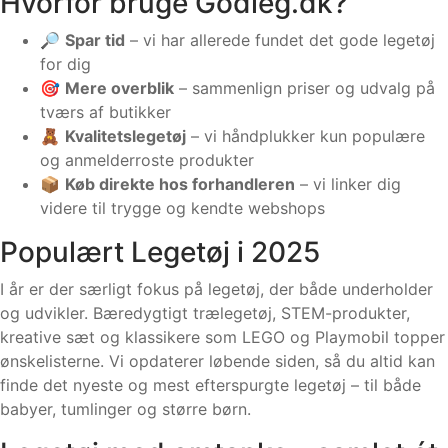
Hvorfor bruge Godleg.dk?
🔎
Spar tid
– vi har allerede fundet det gode legetøj
for dig
🎯
Mere overblik
– sammenlign priser og udvalg på
tværs af butikker
🧸
Kvalitetslegetøj
– vi håndplukker kun populære
og anmelderroste produkter
📦
Køb direkte hos forhandleren
– vi linker dig
videre til trygge og kendte webshops
Populært Legetøj i 2025
I år er der særligt fokus på legetøj, der både underholder
og udvikler. Bæredygtigt trælegetøj, STEM-produkter,
kreative sæt og klassikere som LEGO og Playmobil topper
ønskelisterne. Vi opdaterer løbende siden, så du altid kan
finde det nyeste og mest efterspurgte legetøj – til både
babyer, tumlinger og større børn.