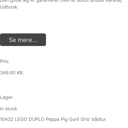
Den gode leg er garanteret med et solidt Bruder køretøj.
Udforsk
Se mere...
Pris:
349.00 KR.
Lager:
in stock
10432 LEGO DUPLO Peppa Pig Gurli Gris' bådtur