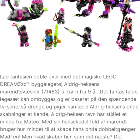
Lad fantasien boble over med det magiske LEGO
DREAMZzz™ byggelegetøj Aldrig-heksens
mareridtsvæsner (71483) til børn fra 9 år. Det fantasifulde
legesæt kan ombygges og er baseret på den spændende
tv-serie, så drenge og piger kan lære Aldrig-heksens onde
skabninger at kende. Aldrig-heksen ravn har stjålet et
minde fra Mateo. Med sin heksekedel fuld af mareridt
bruger hun mindet til at skabe hans onde dobbeltgænger
MadTeo! Men hvad skaber hun som det næste? Det