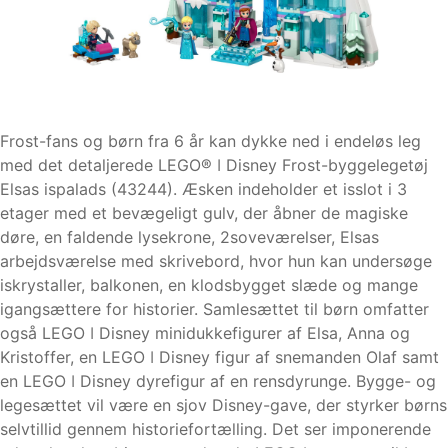
Frost-fans og børn fra 6 år kan dykke ned i endeløs leg
med det detaljerede LEGO® ǀ Disney Frost-byggelegetøj
Elsas ispalads (43244). Æsken indeholder et isslot i 3
etager med et bevægeligt gulv, der åbner de magiske
døre, en faldende lysekrone, 2soveværelser, Elsas
arbejdsværelse med skrivebord, hvor hun kan undersøge
iskrystaller, balkonen, en klodsbygget slæde og mange
igangsættere for historier. Samlesættet til børn omfatter
også LEGO ǀ Disney minidukkefigurer af Elsa, Anna og
Kristoffer, en LEGO ǀ Disney figur af snemanden Olaf samt
en LEGO ǀ Disney dyrefigur af en rensdyrunge. Bygge- og
legesættet vil være en sjov Disney-gave, der styrker børns
selvtillid gennem historiefortælling. Det ser imponerende