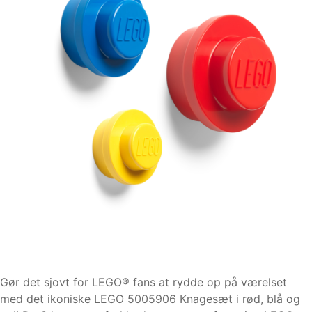
Gør det sjovt for LEGO® fans at rydde op på værelset
med det ikoniske LEGO 5005906 Knagesæt i rød, blå og