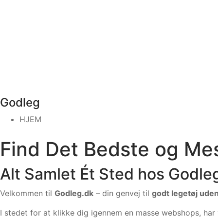
Godleg
HJEM
Find Det Bedste og Me
Alt Samlet Ét Sted hos Godle
Velkommen til
Godleg.dk
– din genvej til
godt legetøj ude
I stedet for at klikke dig igennem en masse webshops, har