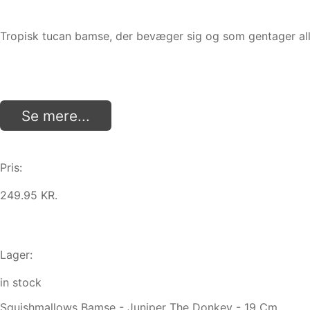
Tropisk tucan bamse, der bevæger sig og som gentager alle
Se mere...
Pris:
249.95 KR.
Lager:
in stock
Squishmallows Bamse - Juniper The Donkey - 19 Cm