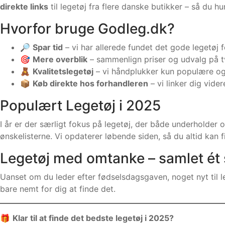
direkte links
til legetøj fra flere danske butikker – så du hur
Hvorfor bruge Godleg.dk?
🔎
Spar tid
– vi har allerede fundet det gode legetøj f
🎯
Mere overblik
– sammenlign priser og udvalg på t
🧸
Kvalitetslegetøj
– vi håndplukker kun populære og
📦
Køb direkte hos forhandleren
– vi linker dig vide
Populært Legetøj i 2025
I år er der særligt fokus på legetøj, der både underholde
ønskelisterne. Vi opdaterer løbende siden, så du altid kan 
Legetøj med omtanke – samlet ét 
Uanset om du leder efter fødselsdagsgaven, noget nyt til le
bare nemt for dig at finde det.
🎁
Klar til at finde det bedste legetøj i 2025?