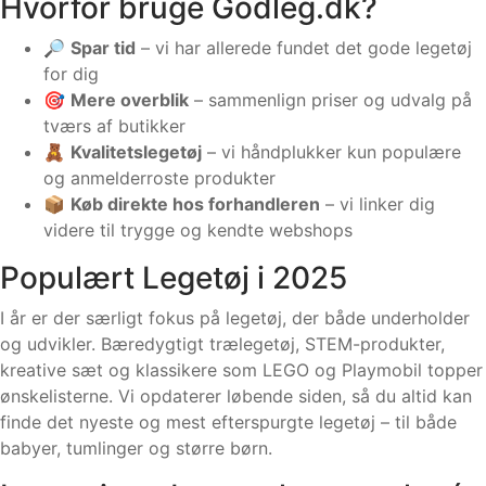
Hvorfor bruge Godleg.dk?
🔎
Spar tid
– vi har allerede fundet det gode legetøj
for dig
🎯
Mere overblik
– sammenlign priser og udvalg på
tværs af butikker
🧸
Kvalitetslegetøj
– vi håndplukker kun populære
og anmelderroste produkter
📦
Køb direkte hos forhandleren
– vi linker dig
videre til trygge og kendte webshops
Populært Legetøj i 2025
I år er der særligt fokus på legetøj, der både underholder
og udvikler. Bæredygtigt trælegetøj, STEM-produkter,
kreative sæt og klassikere som LEGO og Playmobil topper
ønskelisterne. Vi opdaterer løbende siden, så du altid kan
finde det nyeste og mest efterspurgte legetøj – til både
babyer, tumlinger og større børn.