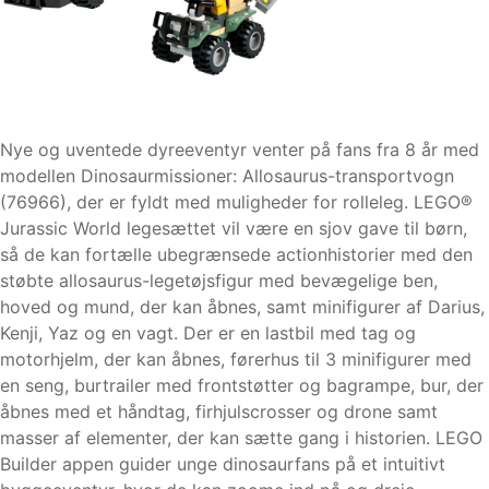
Nye og uventede dyreeventyr venter på fans fra 8 år med
modellen Dinosaurmissioner: Allosaurus-transportvogn
(76966), der er fyldt med muligheder for rolleleg. LEGO®
Jurassic World legesættet vil være en sjov gave til børn,
så de kan fortælle ubegrænsede actionhistorier med den
støbte allosaurus-legetøjsfigur med bevægelige ben,
hoved og mund, der kan åbnes, samt minifigurer af Darius,
Kenji, Yaz og en vagt. Der er en lastbil med tag og
motorhjelm, der kan åbnes, førerhus til 3 minifigurer med
en seng, burtrailer med frontstøtter og bagrampe, bur, der
åbnes med et håndtag, firhjulscrosser og drone samt
masser af elementer, der kan sætte gang i historien. LEGO
Builder appen guider unge dinosaurfans på et intuitivt