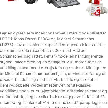
Fejr en gylden æra inden for Formel 1 med modelbilsættet
LEGO® Icons Ferrari F2004 og Michael Schumacher
(11375). Lav en skaleret kopi af den legendariske racerbil,
der dominerede racerløbet i 2004 med Michael
Schumacher bag rattet. Ferrari-modellen har fungerende
styring, rillede dæk og en detaljeret V10-motor samt en
udstillingsstand med køretøjsdata og statistik. Minifiguren
af Michael Schumacher har en hjelm, et vindertrofæ og et
podium til udstilling med et trykt billede og et citat af
densyvdobbelte verdensmester.Den førsteklasses
udstillingsmodel er et iøjnefaldende indretningselement og
en fantastisk julegave eller fødselsdagsgave til fans af F1-
racerløb og samlere af F1-merchandise. Gå på opdagelse i