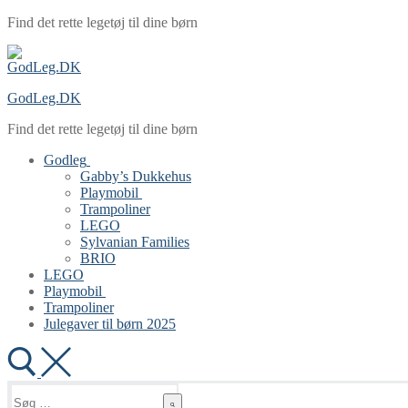
Spring
Menu
Luk
Find det rette legetøj til dine børn
til
indhold
GodLeg.DK
Find det rette legetøj til dine børn
Godleg
Gabby’s Dukkehus
Playmobil
Trampoliner
LEGO
Sylvanian Families
BRIO
LEGO
Playmobil
Trampoliner
Julegaver til børn 2025
Søg
efter: