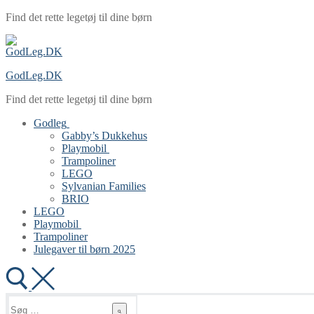
Spring
Menu
Luk
Find det rette legetøj til dine børn
til
indhold
GodLeg.DK
Find det rette legetøj til dine børn
Godleg
Gabby’s Dukkehus
Playmobil
Trampoliner
LEGO
Sylvanian Families
BRIO
LEGO
Playmobil
Trampoliner
Julegaver til børn 2025
Søg
efter: