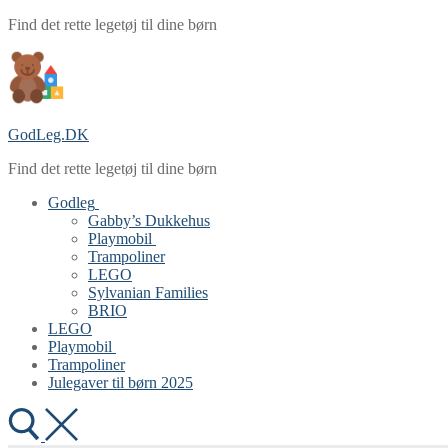
Spring
Menu
Luk
Find det rette legetøj til dine børn
til
indhold
GodLeg.DK
Find det rette legetøj til dine børn
Godleg
Gabby’s Dukkehus
Playmobil
Trampoliner
LEGO
Sylvanian Families
BRIO
LEGO
Playmobil
Trampoliner
Julegaver til børn 2025