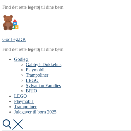
Spring
Menu
Luk
Find det rette legetøj til dine børn
til
indhold
GodLeg.DK
Find det rette legetøj til dine børn
Godleg
Gabby’s Dukkehus
Playmobil
Trampoliner
LEGO
Sylvanian Families
BRIO
LEGO
Playmobil
Trampoliner
Julegaver til børn 2025