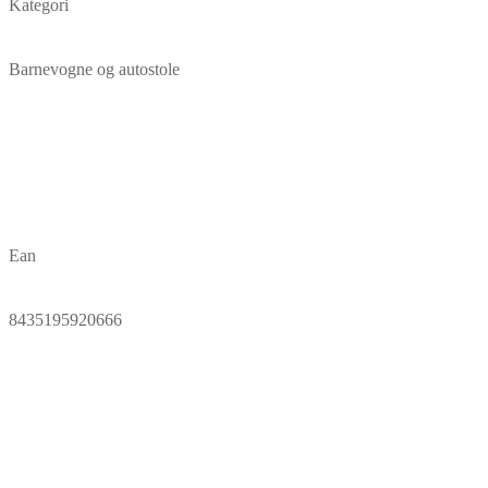
Kategori
Barnevogne og autostole
Ean
8435195920666