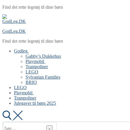
Spring
Menu
Luk
Find det rette legetøj til dine børn
til
indhold
GodLeg.DK
Find det rette legetøj til dine børn
Godleg
Gabby’s Dukkehus
Playmobil
Trampoliner
LEGO
Sylvanian Families
BRIO
LEGO
Playmobil
Trampoliner
Julegaver til børn 2025
Søg
efter: