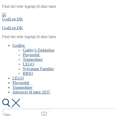
Spring
Menu
Luk
Find det rette legetøj til dine børn
til
indhold
GodLeg.DK
Find det rette legetøj til dine børn
Godleg
Gabby’s Dukkehus
Playmobil
Trampoliner
LEGO
Sylvanian Families
BRIO
LEGO
Playmobil
Trampoliner
Julegaver til børn 2025
Søg
efter: