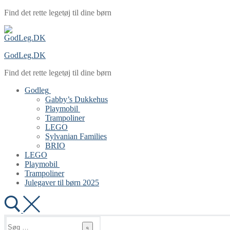
Spring
Menu
Luk
Find det rette legetøj til dine børn
til
indhold
GodLeg.DK
Find det rette legetøj til dine børn
Godleg
Gabby’s Dukkehus
Playmobil
Trampoliner
LEGO
Sylvanian Families
BRIO
LEGO
Playmobil
Trampoliner
Julegaver til børn 2025
Søg
efter: