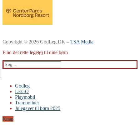
Copyright © 2026 GodLeg.DK –
TSA Media
Find det rette legetøj til dine børn
Søg
efter:
Godleg
LEGO
Gabby’s Dukkehus
Playmobil
Playmobil
Trampoliner
Trampoliner
Julegaver til børn 2025
LEGO
Sylvanian Families
Knap
BRIO