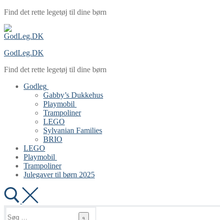
Spring
Menu
Luk
Find det rette legetøj til dine børn
til
indhold
GodLeg.DK
Find det rette legetøj til dine børn
Godleg
Gabby’s Dukkehus
Playmobil
Trampoliner
LEGO
Sylvanian Families
BRIO
LEGO
Playmobil
Trampoliner
Julegaver til børn 2025
Søg
efter: