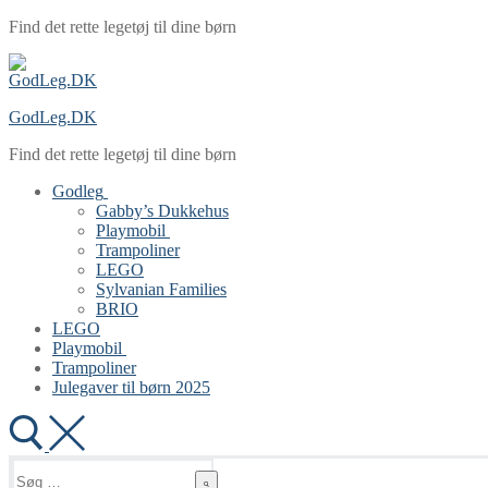
Spring
Menu
Luk
Find det rette legetøj til dine børn
til
indhold
GodLeg.DK
Find det rette legetøj til dine børn
Godleg
Gabby’s Dukkehus
Playmobil
Trampoliner
LEGO
Sylvanian Families
BRIO
LEGO
Playmobil
Trampoliner
Julegaver til børn 2025
Søg
efter: