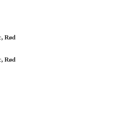
c, Rød
c, Rød