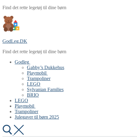
Spring
Menu
Luk
Find det rette legetøj til dine børn
til
indhold
GodLeg.DK
Find det rette legetøj til dine børn
Godleg
Gabby’s Dukkehus
Playmobil
Trampoliner
LEGO
Sylvanian Families
BRIO
LEGO
Playmobil
Trampoliner
Julegaver til børn 2025