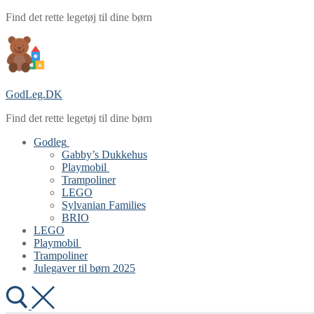
Spring
Menu
Luk
Find det rette legetøj til dine børn
til
indhold
GodLeg.DK
Find det rette legetøj til dine børn
Godleg
Gabby’s Dukkehus
Playmobil
Trampoliner
LEGO
Sylvanian Families
BRIO
LEGO
Playmobil
Trampoliner
Julegaver til børn 2025