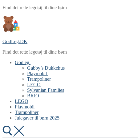
Spring
Menu
Luk
Find det rette legetøj til dine børn
til
indhold
GodLeg.DK
Find det rette legetøj til dine børn
Godleg
Gabby’s Dukkehus
Playmobil
Trampoliner
LEGO
Sylvanian Families
BRIO
LEGO
Playmobil
Trampoliner
Julegaver til børn 2025