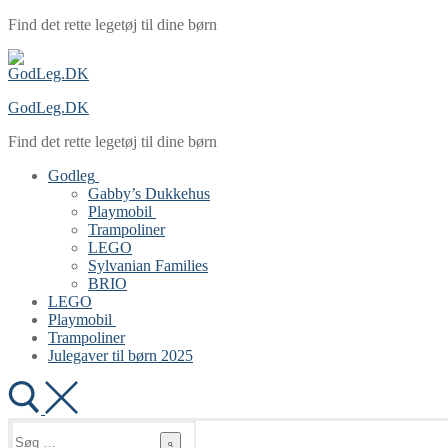
Spring
Menu
Luk
Find det rette legetøj til dine børn
til
indhold
GodLeg.DK
Find det rette legetøj til dine børn
Godleg
Gabby’s Dukkehus
Playmobil
Trampoliner
LEGO
Sylvanian Families
BRIO
LEGO
Playmobil
Trampoliner
Julegaver til børn 2025
Søg
efter: