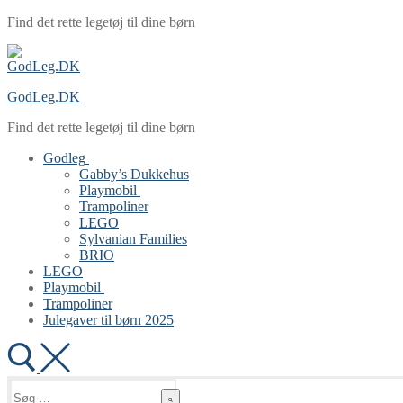
Spring
Menu
Luk
Find det rette legetøj til dine børn
til
indhold
GodLeg.DK
Find det rette legetøj til dine børn
Godleg
Gabby’s Dukkehus
Playmobil
Trampoliner
LEGO
Sylvanian Families
BRIO
LEGO
Playmobil
Trampoliner
Julegaver til børn 2025
Søg
efter: