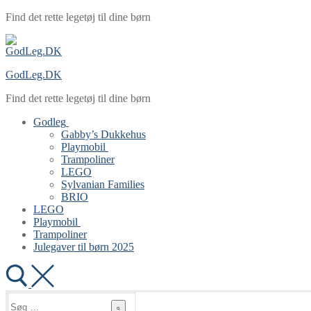
Spring
Menu
Luk
Find det rette legetøj til dine børn
til
indhold
GodLeg.DK
Find det rette legetøj til dine børn
Godleg
Gabby’s Dukkehus
Playmobil
Trampoliner
LEGO
Sylvanian Families
BRIO
LEGO
Playmobil
Trampoliner
Julegaver til børn 2025
Søg
efter: