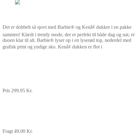
Det er dobbelt så sjovt med Barbie® og Kenâ¢ dukker i en pakke
sammen! Klædt i trendy mode, der er perfekt til både dag og nat, er
duoen klar til alt. Barbie® lyser op i en lyserød top, nederdel med
grafisk print og yndige sko. Kenâ¢ dukken er flot i
Pris 299.95 Kr.
Fragt 49.00 Kr.