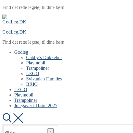
Spring
Menu
Luk
Find det rette legetøj til dine børn
til
indhold
GodLeg.DK
Find det rette legetøj til dine børn
Godleg
Gabby’s Dukkehus
Playmobil
Trampoliner
LEGO
Sylvanian Families
BRIO
LEGO
Playmobil
Trampoliner
Julegaver til børn 2025
Søg
efter: