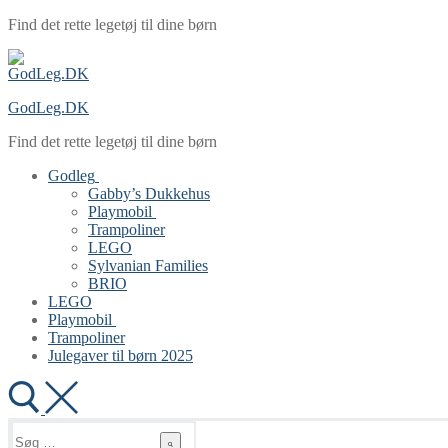
Spring
Menu
Luk
Find det rette legetøj til dine børn
til
indhold
GodLeg.DK
Find det rette legetøj til dine børn
Godleg
Gabby’s Dukkehus
Playmobil
Trampoliner
LEGO
Sylvanian Families
BRIO
LEGO
Playmobil
Trampoliner
Julegaver til børn 2025
Søg
efter: