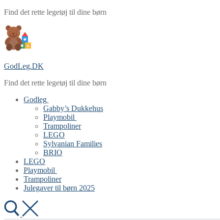
Spring
Menu
Luk
Find det rette legetøj til dine børn
til
indhold
GodLeg.DK
Find det rette legetøj til dine børn
Godleg
Gabby’s Dukkehus
Playmobil
Trampoliner
LEGO
Sylvanian Families
BRIO
LEGO
Playmobil
Trampoliner
Julegaver til børn 2025