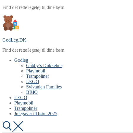
Spring
Menu
Luk
Find det rette legetøj til dine børn
til
indhold
GodLeg.DK
Find det rette legetøj til dine børn
Godleg
Gabby’s Dukkehus
Playmobil
Trampoliner
LEGO
Sylvanian Families
BRIO
LEGO
Playmobil
Trampoliner
Julegaver til børn 2025