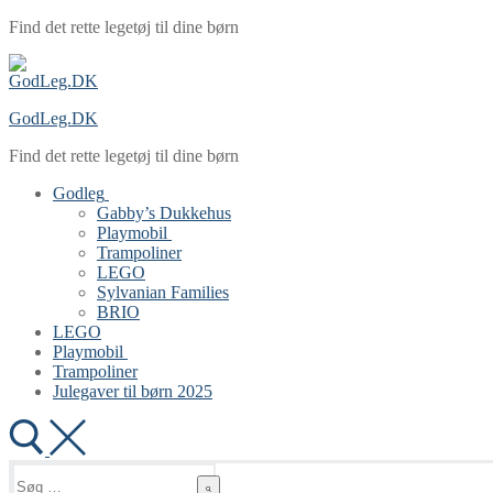
Spring
Menu
Luk
Find det rette legetøj til dine børn
til
indhold
GodLeg.DK
Find det rette legetøj til dine børn
Godleg
Gabby’s Dukkehus
Playmobil
Trampoliner
LEGO
Sylvanian Families
BRIO
LEGO
Playmobil
Trampoliner
Julegaver til børn 2025
Søg
efter: