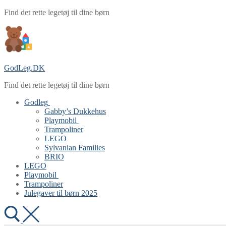
Spring
Menu
Luk
Find det rette legetøj til dine børn
til
indhold
GodLeg.DK
Find det rette legetøj til dine børn
Godleg
Gabby’s Dukkehus
Playmobil
Trampoliner
LEGO
Sylvanian Families
BRIO
LEGO
Playmobil
Trampoliner
Julegaver til børn 2025