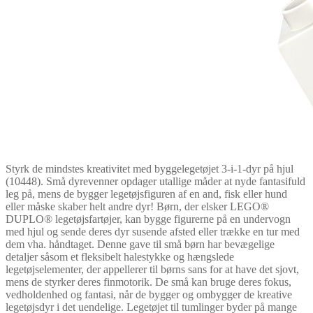
Styrk de mindstes kreativitet med byggelegetøjet 3-i-1-dyr på hjul
(10448). Små dyrevenner opdager utallige måder at nyde fantasifuld
leg på, mens de bygger legetøjsfiguren af en and, fisk eller hund
eller måske skaber helt andre dyr! Børn, der elsker LEGO®
DUPLO® legetøjsfartøjer, kan bygge figurerne på en undervogn
med hjul og sende deres dyr susende afsted eller trække en tur med
dem vha. håndtaget. Denne gave til små børn har bevægelige
detaljer såsom et fleksibelt halestykke og hængslede
legetøjselementer, der appellerer til børns sans for at have det sjovt,
mens de styrker deres finmotorik. De små kan bruge deres fokus,
vedholdenhed og fantasi, når de bygger og ombygger de kreative
legetøjsdyr i det uendelige. Legetøjet til tumlinger byder på mange