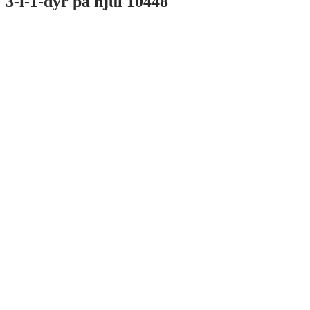
3-i-1-dyr på hjul 10448