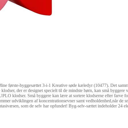
e første-byggesættet 3-i-1 Kreative søde kæledyr (10477). Det samme
lodser, der er designet specielt til de mindste børn, kan små byggere væ
PLO klodser. Små byggere kan lære at sortere klodserne efter farve for 
fremmer udviklingen af koncentrationsevner samt vedholdenhed,når de små p
fantasivæsen, som de selv har opfundet! Byg-selv-sættet indeholder 24 el