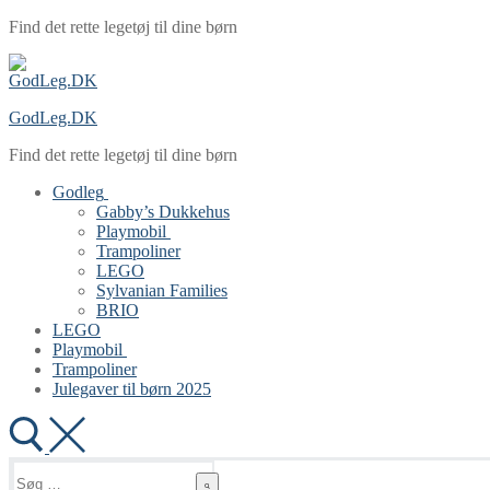
Spring
Menu
Luk
Find det rette legetøj til dine børn
til
indhold
GodLeg.DK
Find det rette legetøj til dine børn
Godleg
Gabby’s Dukkehus
Playmobil
Trampoliner
LEGO
Sylvanian Families
BRIO
LEGO
Playmobil
Trampoliner
Julegaver til børn 2025
Søg
efter: