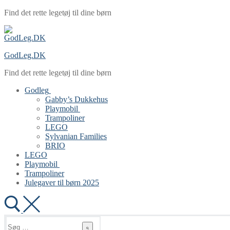
Spring
Menu
Luk
Find det rette legetøj til dine børn
til
indhold
GodLeg.DK
Find det rette legetøj til dine børn
Godleg
Gabby’s Dukkehus
Playmobil
Trampoliner
LEGO
Sylvanian Families
BRIO
LEGO
Playmobil
Trampoliner
Julegaver til børn 2025
Søg
efter: