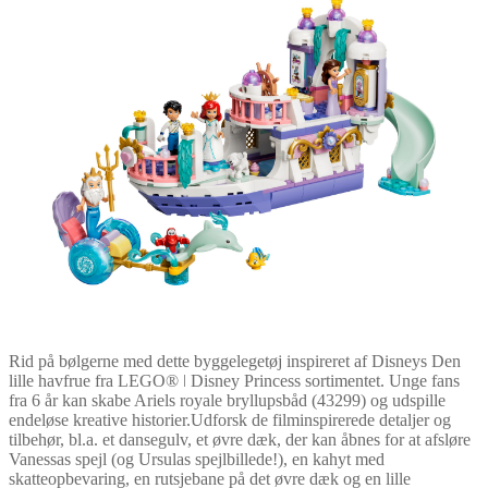
Rid på bølgerne med dette byggelegetøj inspireret af Disneys Den
lille havfrue fra LEGO® ǀ Disney Princess sortimentet. Unge fans
fra 6 år kan skabe Ariels royale bryllupsbåd (43299) og udspille
endeløse kreative historier.Udforsk de filminspirerede detaljer og
tilbehør, bl.a. et dansegulv, et øvre dæk, der kan åbnes for at afsløre
Vanessas spejl (og Ursulas spejlbillede!), en kahyt med
skatteopbevaring, en rutsjebane på det øvre dæk og en lille