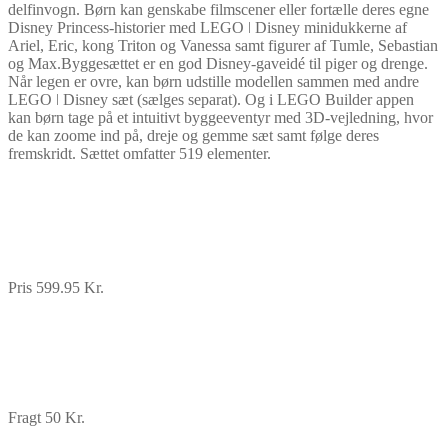
delfinvogn. Børn kan genskabe filmscener eller fortælle deres egne
Disney Princess-historier med LEGO ǀ Disney minidukkerne af
Ariel, Eric, kong Triton og Vanessa samt figurer af Tumle, Sebastian
og Max.Byggesættet er en god Disney-gaveidé til piger og drenge.
Når legen er ovre, kan børn udstille modellen sammen med andre
LEGO ǀ Disney sæt (sælges separat). Og i LEGO Builder appen
kan børn tage på et intuitivt byggeeventyr med 3D-vejledning, hvor
de kan zoome ind på, dreje og gemme sæt samt følge deres
fremskridt. Sættet omfatter 519 elementer.
Pris 599.95 Kr.
Fragt 50 Kr.