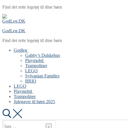
Spring
Menu
Luk
Find det rette legetøj til dine børn
til
indhold
GodLeg.DK
Find det rette legetøj til dine børn
Godleg
Gabby’s Dukkehus
Playmobil
Trampoliner
LEGO
Sylvanian Families
BRIO
LEGO
Playmobil
Trampoliner
Julegaver til børn 2025
Søg
efter: