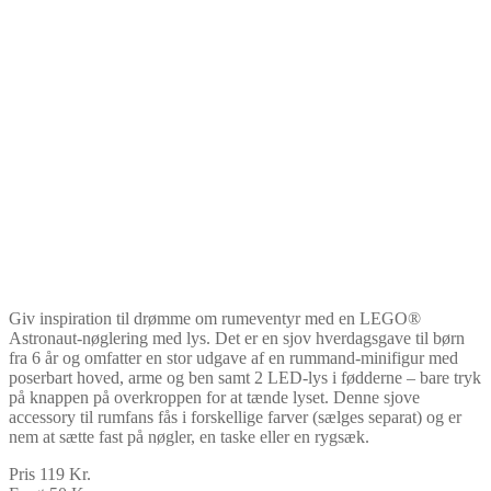
Giv inspiration til drømme om rumeventyr med en LEGO®
Astronaut-nøglering med lys. Det er en sjov hverdagsgave til børn
fra 6 år og omfatter en stor udgave af en rummand-minifigur med
poserbart hoved, arme og ben samt 2 LED-lys i fødderne – bare tryk
på knappen på overkroppen for at tænde lyset. Denne sjove
accessory til rumfans fås i forskellige farver (sælges separat) og er
nem at sætte fast på nøgler, en taske eller en rygsæk.
Pris 119 Kr.