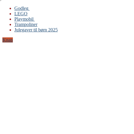
Godleg
LEGO
Gabby’s Dukkehus
Playmobil
Playmobil
Trampoliner
Trampoliner
Julegaver til børn 2025
LEGO
Sylvanian Families
Knap
BRIO